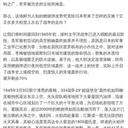
响之广，常常被历史的尘埃所掩盖。
那么，这场鲜为人知的燃烧弹攻势究竟给日本带来了怎样的灾难？它
又在多大程度上左右了战争的走向？
让我们将时间拨回到1945年初，彼时太平洋战争已进入残酷的最后阶
段。美军最初尝试的高空精确轰炸效果并不理想，原因是日本的军事
工业早已化整为零，分散在居民区星罗棋布的小作坊之中。面对这种
局面，李梅敏锐地观察到日本城市建筑的致命弱点：密集的木质结
构，以及极端匮乏的防火设施。基于此，他大胆决定改变策略，转而
采用燃烧弹进行夜间低空区域轰炸。这一战术上的转变，实际上开启
了战争史上规模空前、烈度惊人的常规轰炸行动。
展开剩余70%
1945年3月9日那个漆黑的夜晚，334架B-29“超级堡垒”轰炸机如同幽
灵般悄然逼近东京上空。先头部队精准地投下大量凝固汽油弹，迅速
在城市中心区域划出了一个巨大的十字形火墙，为后续机群指明了方
向。紧随其后，超过2000吨的燃烧弹如雨点般倾泻而下，落入这片已
被点燃的火海之中。顷刻间，火焰四处蔓延，汇聚成一股无法阻挡的
火灾风暴，其核心温度竟高达令人窒息的1800摄氏度。肆虐的火焰伴
随着狂暴的气流，甚至能将空中的轰炸机掀翻。那一夜，大约41平方