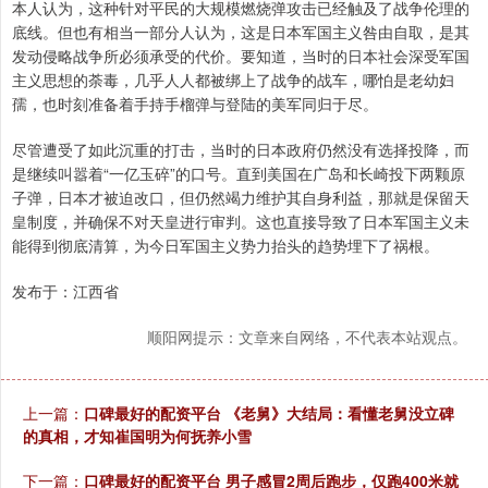
本人认为，这种针对平民的大规模燃烧弹攻击已经触及了战争伦理的
底线。但也有相当一部分人认为，这是日本军国主义咎由自取，是其
发动侵略战争所必须承受的代价。要知道，当时的日本社会深受军国
主义思想的荼毒，几乎人人都被绑上了战争的战车，哪怕是老幼妇
孺，也时刻准备着手持手榴弹与登陆的美军同归于尽。
尽管遭受了如此沉重的打击，当时的日本政府仍然没有选择投降，而
是继续叫嚣着“一亿玉碎”的口号。直到美国在广岛和长崎投下两颗原
子弹，日本才被迫改口，但仍然竭力维护其自身利益，那就是保留天
皇制度，并确保不对天皇进行审判。这也直接导致了日本军国主义未
能得到彻底清算，为今日军国主义势力抬头的趋势埋下了祸根。
发布于：江西省
顺阳网提示：文章来自网络，不代表本站观点。
上一篇：
口碑最好的配资平台 《老舅》大结局：看懂老舅没立碑
的真相，才知崔国明为何抚养小雪
下一篇：
口碑最好的配资平台 男子感冒2周后跑步，仅跑400米就