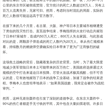
公里的东京市区被彻底焚毁，官方统计的死亡人数超过8万人，另有上
百万人流离失所，无家可归。然而，考虑到当时混乱的局面，实际的
死亡人数很可能远远高于官方数字。
在接下来的几个月里，名古屋、大阪、神户等日本主要城市相继遭受
了类似的毁灭性打击。直至战争结束，李梅指挥的火攻行动总共摧毁
了日本67座城市，造成约50万人死亡，800万人失去家园。与此形成
对比的是，两颗原子弹造成的死亡人数约为20万人。单从伤亡规模来
看，持续数月的燃烧弹空袭确实给日本带来了更为广泛而惨烈的破
坏。
这场焦土战略的背后，隐藏着复杂的历史背景。当时，为了最大限度
地减少美军登陆日本本土可能带来的百万伤亡，美国政府选择通过大
规模的空中打击来逼迫日本投降。尽管火攻战术极其残酷，但不可否
认的是，它有效地摧毁了日本的战争工业基础，加速了战争的结束进
程。李梅本人也曾坦率地表示：“如果美国战败，我肯定会被作为战犯
审判。”
然而，这种无差别轰炸也引发了深刻的道德争议。在东京大轰炸中，
90%的伤亡者都是手无寸铁的平民，其中包含大量妇孺老弱。许多日