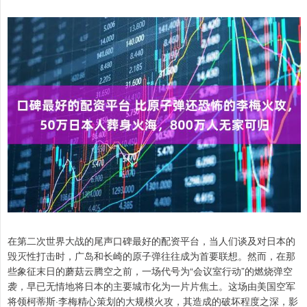
在第二次世界大战的尾声口碑最好的配资平台，当人们谈及对日本的
毁灭性打击时，广岛和长崎的原子弹往往成为首要联想。然而，在那
些象征末日的蘑菇云腾空之前，一场代号为“会议室行动”的燃烧弹空
袭，早已无情地将日本的主要城市化为一片片焦土。这场由美国空军
将领柯蒂斯·李梅精心策划的大规模火攻，其造成的破坏程度之深，影